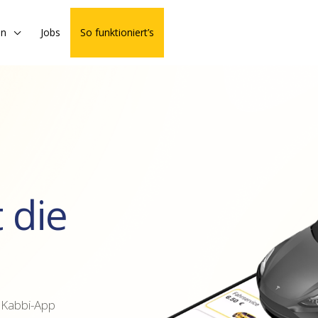
en
Jobs
So funktioniert’s
 die
r Kabbi-App