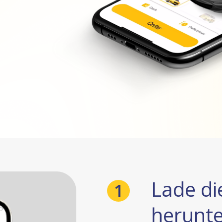
Lade di
1
herunte