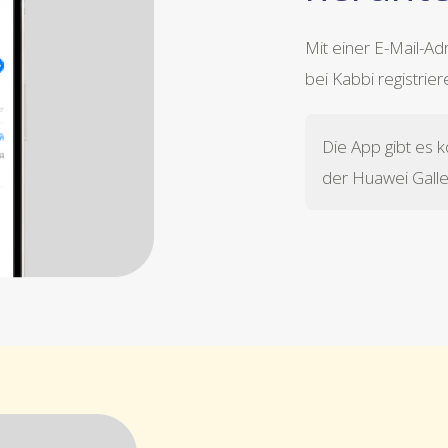
Mit einer E-Mail-A
bei Kabbi registrie
Die App gibt es k
der Huawei Galle